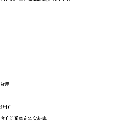
制：
新鲜度
静默用户
长期客户维系奠定坚实基础。