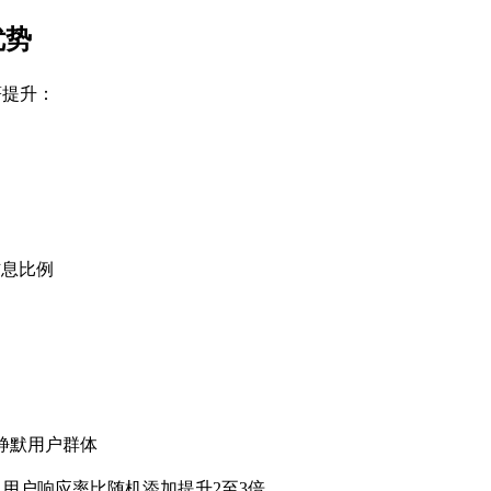
优势
著提升：
信息比例
/静默用户群体
加，用户响应率比随机添加提升2至3倍。