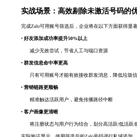
实战场景：高效剔除未激活号码的
完成
Zalo可用账号筛选后，企业将在以下方面获得显
•
好友添加成功率提升
50%以上
减少无效尝试，节省人工与端口资源
•
群发信息命中率更高
只有可用账号才能有效接收群发消息，降低垃圾
•
营销链路更顺畅
精准触达活跃用户，避免传播路径中断
•
客户画像更清晰
将注册状态与用户行为结合，划分高活跃
/低活跃
实际验证显示，使用筛选后的
Zalo号码进行私域添