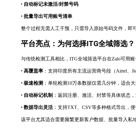
•
自动标记未激活
/封禁号码
•
批量导出可用账号清单
整个过程无需人工干预，只需导入原始号码文件，即
平台亮点：为何选择ITG全域筛选？
与传统检测工具相比，ITG全域筛选平台在
Zalo可
•
高覆盖率
：支持印度所有主流运营商号段（
Airtel、
•
极速检测
：单轮检测
10万条数据仅需几分钟，适合
•
自动标记机制
：返回注册、激活、封禁等具体状态，
•
数据导出灵活
：支持
TXT、CSV等多种格式导出，
该平台尤其适合需要频繁更新客户数据、批量导入私