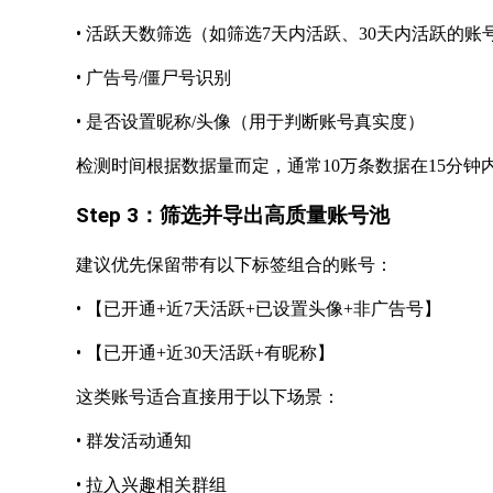
•
活跃天数筛选（如筛选
7天内活跃、30天内活跃的账
•
广告号
/僵尸号识别
•
是否设置昵称
/头像（用于判断账号真实度）
检测时间根据数据量而定，通常
10万条数据在15分
Step 3：筛选并导出高质量账号池
建议优先保留带有以下标签组合的账号：
•
【已开通
+近7天活跃+已设置头像+非广告号】
•
【已开通
+近30天活跃+有昵称】
这类账号适合直接用于以下场景：
•
群发活动通知
•
拉入兴趣相关群组