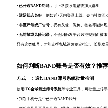
•
，可正常接收消息或加入群组
已开通
BAND功能
•
活跃状态良好
，例如近
7天内登录上线、参与社群互
•
非僵尸号或广告号
，拥有头像、昵称、签名等能体现
•
无封禁或风险记录
，不会因触发平台风控规则而被限
只有这类账号，才能支撑私域运营稳定推进、长期发
如何判断
BAND账号是否有效？推
方式一：通过
BAND筛号系统批量检测
使用
ITG全域筛选筛号系统
等专业工具，可批量上传手
•
判断手机号是否已开通
BAND账号