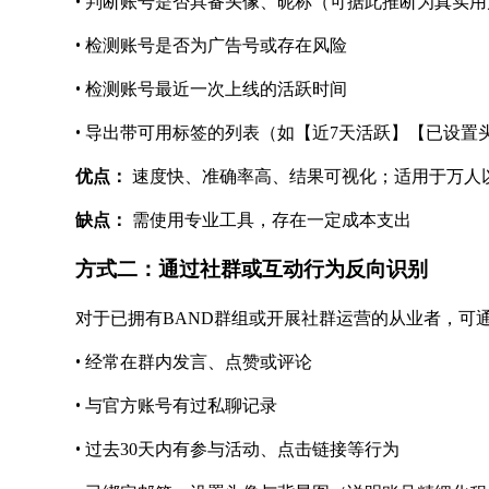
•
判断账号是否具备头像、昵称（可据此推断为真实用
•
检测账号是否为广告号或存在风险
•
检测账号最近一次上线的活跃时间
•
导出带可用标签的列表（如【近
7天活跃】【已设置
优点：
速度快、准确率高、结果可视化；适用于万人
缺点：
需使用专业工具，存在一定成本支出
方式二：通过社群或互动行为反向识别
对于已拥有
BAND群组或开展社群运营的从业者，可
•
经常在群内发言、点赞或评论
•
与官方账号有过私聊记录
•
过去
30天内有参与活动、点击链接等行为