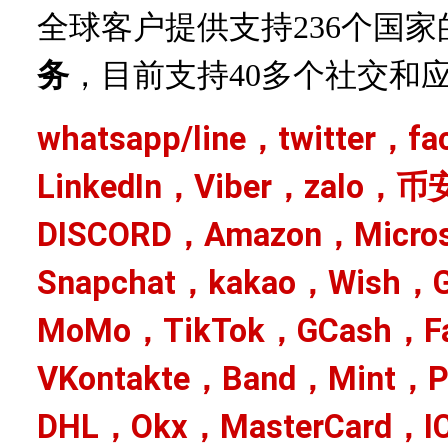
全球客户提供支持
236个国
务
，目前支持
40多个社交和
whatsapp/line，twitter，f
LinkedIn，Viber，zalo，币
DISCORD，Amazon，Micro
Snapchat，kakao，Wish，G
MoMo，TikTok，GCash，Fa
VKontakte，Band，Mint，
DHL，Okx，MasterCard，I