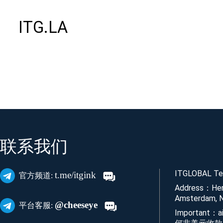
ITG.LA
联系我们
ITGLOBAL Tec
t.me/itgink
官方频道:
Address：Her
Amsterdam, N
@cheeseye
平台客服:
Important