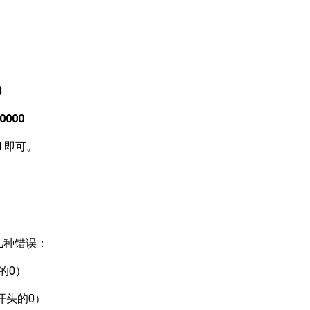
8
 0000
4 即可。
几种错误：
的0）
码开头的0）