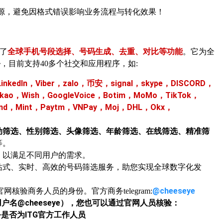
资源，避免因格式错误影响业务流程与转化效果！
了
全球手机号段选择、号码生成、去重、对比等功能
。它为全
务
，目前支持
40多个社交和应用程序，如:
m，LinkedIn，Viber，zalo，币安，signal，skype，DISCORD，
akao，Wish，GoogleVoice，Botim，MoMo，TikTok，
Band，Mint，Paytm，VNPay，Moj，DHL，Okx，
动筛选、性别筛选、头像筛选、年龄筛选、在线筛选、精准筛
等。
，以满足不同用户的需求。
站式、实时、高效的号码筛选服务，助您实现全球数字化发
@cheeseye
官网核验商务人员的身份。官方商务
telegram:
用户名
@cheeseye
），您也可以通过官网人员核验：
是否为ITG官方工作人员