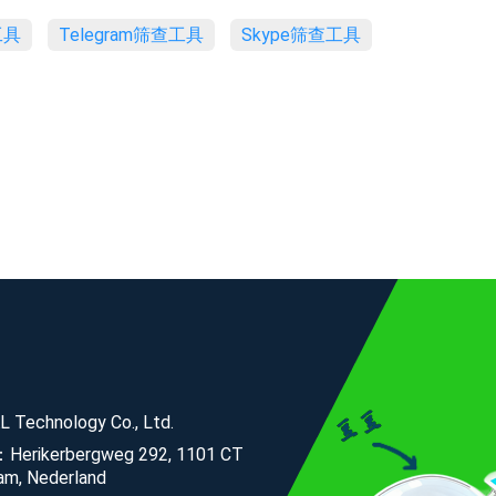
工具
Telegram筛查工具
Skype筛查工具
 Technology Co., Ltd.
：Herikerbergweg 292, 1101 CT
m, Nederland