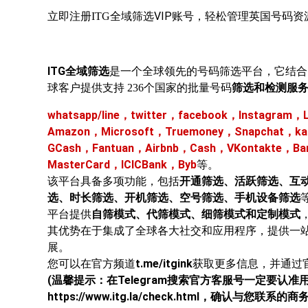
VIP账号，轻松管理英国号码
立即注册ITG全域筛选
ITG全域筛选
是一个全球领先的号码筛选平台，它结合
筛选和检测服
球客户提供支持
236个国家的批量号码
whatsapp/line，twitter，facebook，Instagra
Amazon，Microsoft，Truemoney，Snapchat，k
GCash，Fantuan，Airbnb，Cash，VKontakte，
MasterCard，ICICBank，Byb
等。
该平台具备多项功能，包括
开通筛选、活跃筛选、互
选、时长筛选、开机筛选、空号筛选、手机设备筛选
平台提供
自筛模式、代筛模式、细筛模式和定制模式
其优势在于集成了全球各大社交和应用程序，提供一
展。
您可以在官方频道
t.me/itgink
获取更多信息，并通过
(温馨提示：在Telegram搜索官方客服号一定要认准
https://www.itg.la/check.html
，确认与您联系的商务