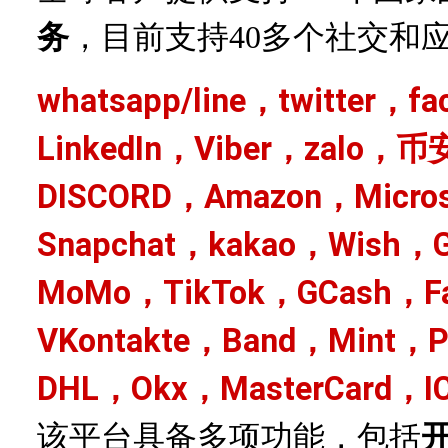
务
，目前支持
40多个社交和
whatsapp/line，twitter，f
LinkedIn，Viber，zalo，币
DISCORD，Amazon，Micro
Snapchat，kakao，Wish，G
MoMo，TikTok，GCash，Fa
VKontakte，Band，Mint，
DHL，Okx，MasterCard，I
该平台具备多项功能，包括