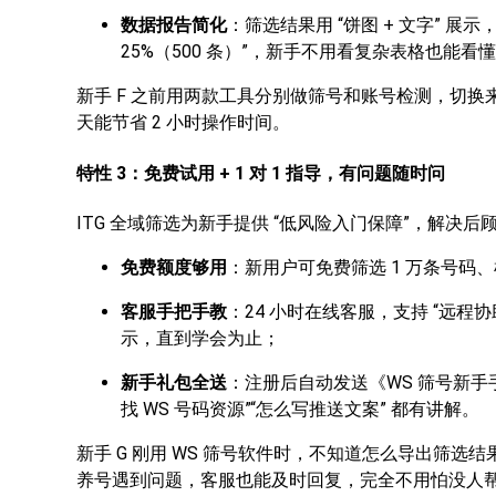
数据报告简化
：筛选结果用 “饼图 + 文字” 展示
25%（500 条）”，新手不用看复杂表格也能看
新手 F 之前用两款工具分别做筛号和账号检测，切换
天能节省 2 小时操作时间。
特性 3：免费试用 + 1 对 1 指导，有问题随时问
ITG 全域筛选为新手提供 “低风险入门保障”，解决后
免费额度够用
：新用户可免费筛选 1 万条号码、
客服手把手教
：24 小时在线客服，支持 “远
示，直到学会为止；
新手礼包全送
：注册后自动发送《WS 筛号新手
找 WS 号码资源”“怎么写推送文案” 都有讲解。
新手 G 刚用 WS 筛号软件时，不知道怎么导出筛选
养号遇到问题，客服也能及时回复，完全不用怕没人