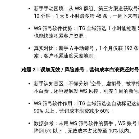
新手手动困境：从 WS 群组、第三方渠道获取号码
10 分钟，1 天 8 小时最多筛 48 条，一周下
WS 筛号软件优势：ITG 全域筛选 1 小时能处理 
也能快速积累客户资源；
真实对比：新手 A 手动筛号，1 个月仅获 192 条
索，客户积累速度天差地别。
难题 2：误加无效 / 风险账号，营销成本白浪费还封号
新手认知盲区：不懂分辨 “空号、虚拟号、被举报账
本白费，还容易触发 WS 风控，刚养 1 周的
WS 筛号软件作用：ITG 全域筛选会自动标记
90% 以上，营销成本浪费减少 60%；
数据参考：未用 WS 筛号软件的新手，WS 账号封
降到 5% 以下，无效成本占比降至 10% 以内。