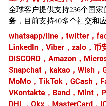
全球客户提供支持
236个国
务
，目前支持
40多个社交和
whatsapp/line，twitter，f
LinkedIn，Viber，zalo，币
DISCORD，Amazon，Micro
Snapchat，kakao，Wish，G
MoMo，TikTok，GCash，Fa
VKontakte，Band，Mint，
DHL，Okx，MasterCard，I