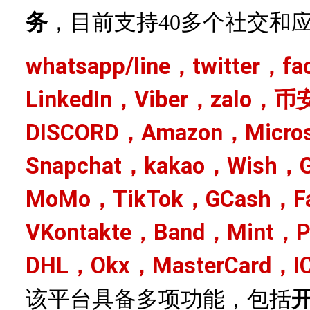
务
，目前支持
40多个社交和
whatsapp/line，twitter，f
LinkedIn，Viber，zalo，币
DISCORD，Amazon，Micro
Snapchat，kakao，Wish，G
MoMo，TikTok，GCash，Fa
VKontakte，Band，Mint，
DHL，Okx，MasterCard，I
该平台具备多项功能，包括